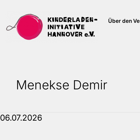
Zum
Inhalt
Über den Ve
springen
Menekse Demir
06.07.2026
06.07.2026