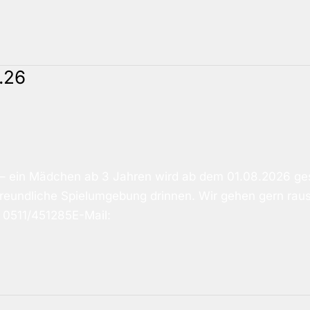
6.26
 – ein Mädchen ab 3 Jahren wird ab dem 01.08.2026 gesu
freundliche Spielumgebung drinnen. Wir gehen gern rau
 0511/451285E-Mail: