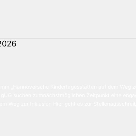
.2026
ramm „Hannoversche Kindertagesstätten auf dem Weg zu
ppe gUG suchen zumnächstmöglichen Zeitpunkt eine enga
 Weg zur Inklusion Hier geht es zur Stellenausschrei