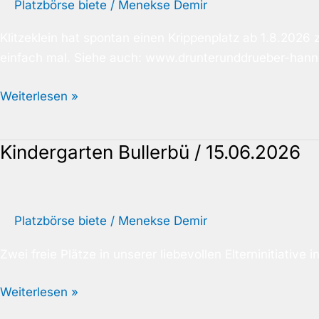
Platzbörse biete
/
Menekse Demir
Klitzeklein hat spontan einen Krippenplatz ab 1.8.2026 
einfach mal. Siehe auch: www.drunterunddrueber-hann
Weiterlesen »
Kindergarten Bullerbü / 15.06.2026
Kindergarten
Bullerbü
/
15.06.2026
Platzbörse biete
/
Menekse Demir
Zwei freie Plätze in unserer liebevollen Elterninitiativ
Weiterlesen »