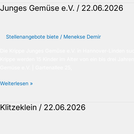
Junges Gemüse e.V. / 22.06.2026
Junges
Gemüse
e.V.
/
Stellenangebote biete
/
Menekse Demir
22.06.2026
Die Krippe Junges Gemüse e.V. in Hannover-Linden sucht 
Krippe werden 15 Kinder im Alter von ein bis drei Jahr
Gemüse e.V. | Gartenallee 25,
Weiterlesen »
Klitzeklein / 22.06.2026
Klitzeklein
/
22.06.2026