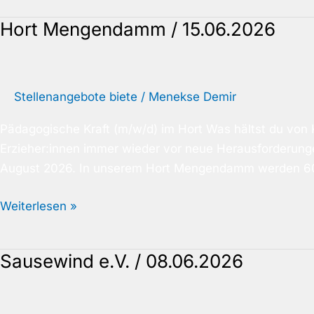
Hort Mengendamm / 15.06.2026
Hort
Mengendamm
/
15.06.2026
Stellenangebote biete
/
Menekse Demir
Pädagogische Kraft (m/w/d) im Hort Was hältst du von 
Erzieher:innen immer wieder vor neue Herausforderunge
August 2026. In unserem Hort Mengendamm werden 60
Weiterlesen »
Sausewind e.V. / 08.06.2026
Sausewind
e.V.
/