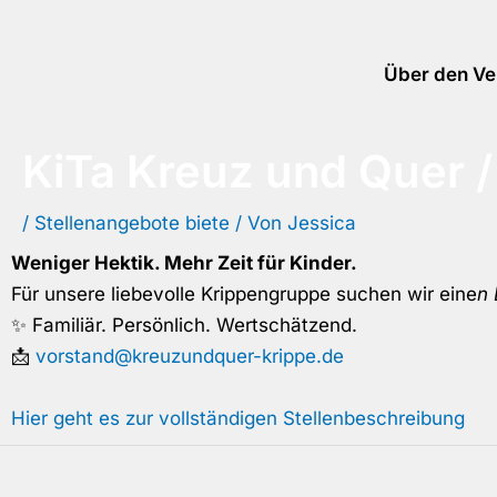
Zum
Inhalt
Über den Ve
springen
KiTa Kreuz und Quer /
/
Stellenangebote biete
/ Von
Jessica
Weniger Hektik. Mehr Zeit für Kinder.
Für unsere liebevolle Krippengruppe suchen wir eine
n 
✨ Familiär. Persönlich. Wertschätzend.
📩
vorstand@kreuzundquer-krippe.de
Hier geht es zur vollständigen Stellenbeschreibung