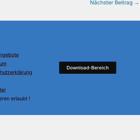
Nächster Beitrag
→
angebote
sum
Download-Bereich
hutzerklärung
ter
ren erlaubt !