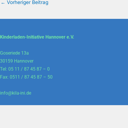
←
Vorheriger Beitrag
Kinderladen-Initiative Hannover e.V.
Goseriede 13a
30159 Hannover
Tel: 05 11 / 87 45 87 – 0
Fax: 0511 / 87 45 87 – 50
info@kila-ini.de