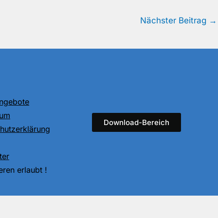
Nächster Beitrag
→
angebote
sum
Download-Bereich
hutzerklärung
ter
ren erlaubt !