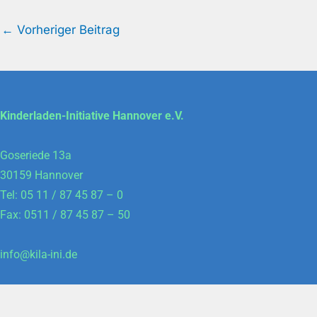
←
Vorheriger Beitrag
Kinderladen-Initiative Hannover e.V.
Goseriede 13a
30159 Hannover
Tel: 05 11 / 87 45 87 – 0
Fax: 0511 / 87 45 87 – 50
info@kila-ini.de