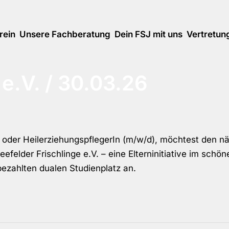
rein
Unsere Fachberatung
Dein FSJ mit uns
Vertretun
 e.V. / 30.03.26
n oder HeilerziehungspflegerIn (m/w/d), möchtest den nä
eefelder Frischlinge e.V. – eine Elterninitiative im schö
ezahlten dualen Studienplatz an.