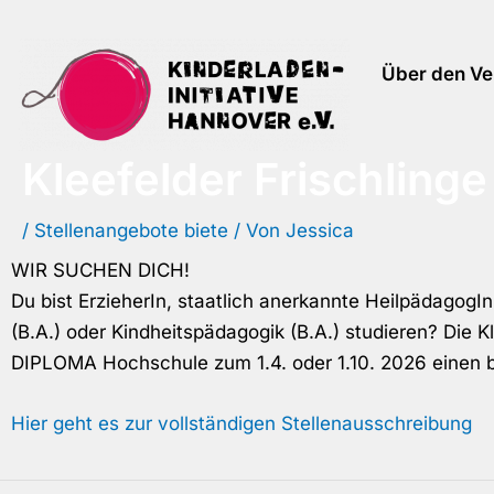
Zum
Inhalt
Über den Ve
springen
Kleefelder Frischlinge
/
Stellenangebote biete
/ Von
Jessica
WIR SUCHEN DICH!
Du bist ErzieherIn, staatlich anerkannte HeilpädagogI
(B.A.) oder Kindheitspädagogik (B.A.) studieren? Die Kl
DIPLOMA Hochschule zum 1.4. oder 1.10. 2026 einen b
Hier geht es zur vollständigen Stellenausschreibung